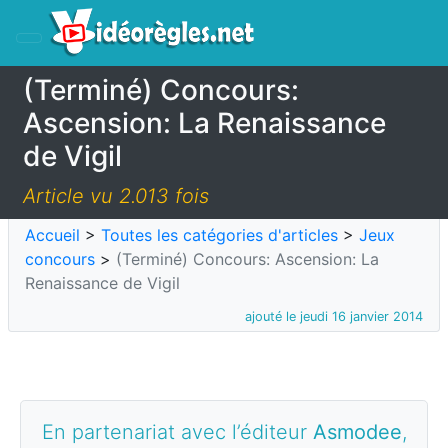
(Terminé) Concours:
Ascension: La Renaissance
de Vigil
Article vu 2.013 fois
Accueil
>
Toutes les catégories d'articles
>
Jeux
concours
>
(Terminé) Concours: Ascension: La
Renaissance de Vigil
ajouté le jeudi 16 janvier 2014
En partenariat avec l’éditeur
Asmodee
,